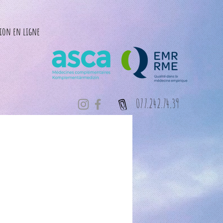
tion en ligne
077.242.74.39