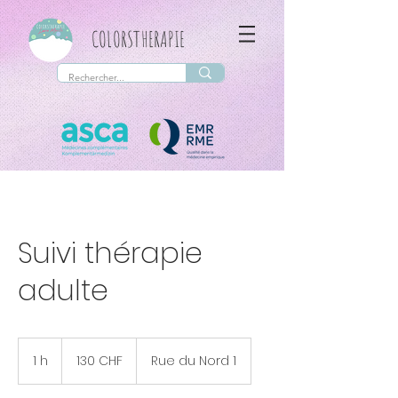
COLORSTHERAPIE
Suivi thérapie
adulte
130
francs
1 h
1
130 CHF
Rue du Nord 1
suisses