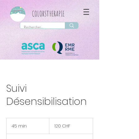
COLORSTHERAPIE
Suivi
Désensibilisation
120
francs
45 min
4
120 CHF
suisses
5
m